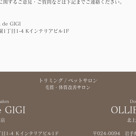
に関するご意見・ご質問などは下記までご連絡ください。
 de GIGI
1丁目1-4 Kインテリアビル1F
トリミング / ペットサロン
毛質・体質改善サロン
salon
Do
 GIGI
OLLI
園店
北上
丁目1-4 Ｋインテリアビル1Ｆ
〒024-0094 岩