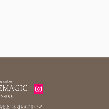
g salon
EMAGIC
本通り店
手県北上市本通り4丁目17-6